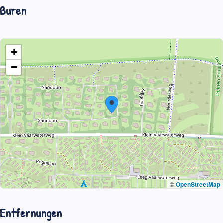
Buren
+
−
©
OpenStreetMap
Entfernungen