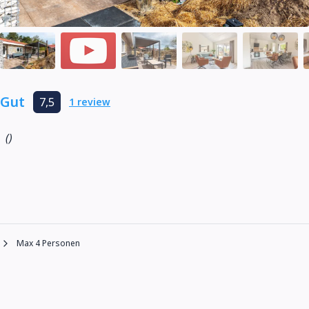
Gut
7,5
1 review
()
Max 4 Personen