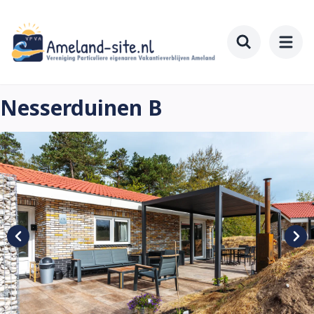
Zum
Hauptinhalt
springen
Toggle searc
Nesserduinen B