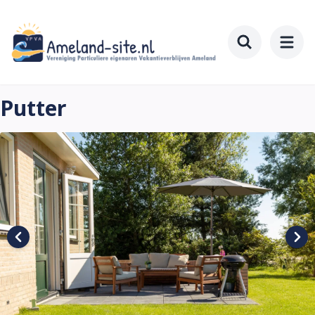
Zum
Hauptinhalt
springen
Toggle searc
Putter