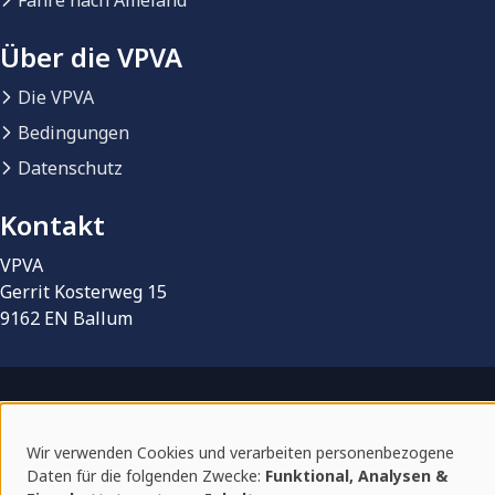
Fähre nach Ameland
Über die VPVA
Die VPVA
Bedingungen
Datenschutz
Kontakt
VPVA
Gerrit Kosterweg 15
9162 EN Ballum
© 2026 VPVA | Vereniging Particuliere eigenaren
Vakantieverblijven Ameland
Wir verwenden Cookies und verarbeiten personenbezogene
Verwendung
Vermietungsplattform von
BonBooking
Daten für die folgenden Zwecke:
Funktional, Analysen &