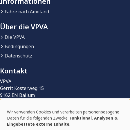
Informationen
Fähre nach Ameland
Über die VPVA
Die VPVA
Bedingungen
Datenschutz
Kontakt
VPVA
Gerrit Kosterweg 15
9162 EN Ballum
Wir verwenden Cookies und verarbeiten personenbezogene
Verwendung
Daten für die folgenden Zwecke:
Funktional, Analysen &
© 2026 VPVA | Vereniging Particuliere eigenaren
Eingebettete externe Inhalte
.
von
Vakantieverblijven Ameland