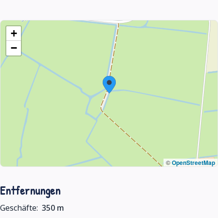
+
−
©
OpenStreetMap
Entfernungen
Geschäfte:
350 m