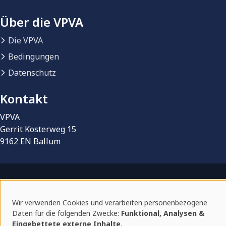
Über die VPVA
Die VPVA
Bedingungen
Datenschutz
Kontakt
VPVA
Gerrit Kosterweg 15
9162 EN Ballum
© 2026 VPVA | Vereniging Particuliere eigenaren
Vakantieverblijven Ameland
Wir verwenden Cookies und verarbeiten personenbezogene
Verwendung
Vermietungsplattform von
BonBooking
Daten für die folgenden Zwecke:
Funktional, Analysen &
Eingebettete externe Inhalte
.