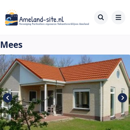
Zum
Hauptinhalt
springen
Toggle searc
Mees